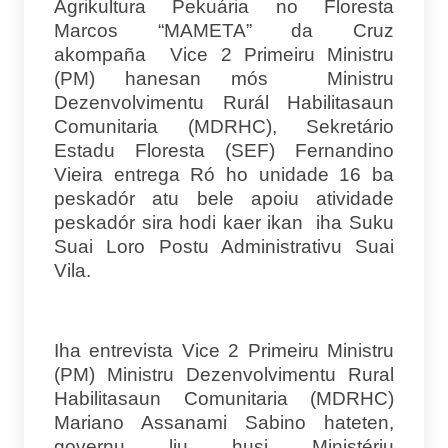
Agrikultura Pekuária no Floresta
Marcos “MAMETA” da Cruz
akompaña Vice 2 Primeiru Ministru
(PM) hanesan mós Ministru
Dezenvolvimentu Rurál Habilitasaun
Comunitaria (MDRHC), Sekretário
Estadu Floresta (SEF) Fernandino
Vieira entrega Ró ho unidade 16 ba
peskadór atu bele apoiu atividade
peskadór sira hodi kaer ikan iha Suku
Suai Loro Postu Administrativu Suai
Vila.
Iha entrevista Vice 2 Primeiru Ministru
(PM) Ministru Dezenvolvimentu Rural
Habilitasaun Comunitaria (MDRHC)
Mariano Assanami Sabino hateten,
governu liu husi Ministériu