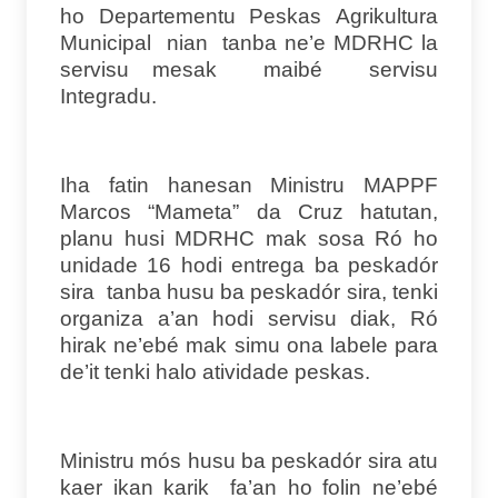
ho Departementu Peskas Agrikultura
Municipal nian tanba ne’e MDRHC la
servisu mesak maibé servisu
Integradu.
Iha fatin hanesan Ministru MAPPF
Marcos “Mameta” da Cruz hatutan,
planu husi MDRHC mak sosa Ró ho
unidade 16 hodi entrega ba peskadór
sira tanba husu ba peskadór sira, tenki
organiza a’an hodi servisu diak, Ró
hirak ne’ebé mak simu ona labele para
de’it tenki halo atividade peskas.
Ministru mós husu ba peskadór sira atu
kaer ikan karik fa’an ho folin ne’ebé