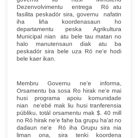
Dezenvolvimentu entrega Ró atu
fasilita peskadór sira, governu nafatin
iha liña koordenasaun ho
departamentu peska Agrikultura
Municipal nian atu bele tau matan no
halo manutensaun diak atu ba
peskadór sira bele uza Ró ne’e hodi
bele kaer ikan.
Membru Governu ne’e informa,
Orsamentu ba sosa Ro hirak ne’e mai
husi programa apoiu komunidade
nian ne’ebé mak liu husi tranferensia
públiku, totál orsamentu mak $. 40 mill
no Ró hirak ne’e fahe ba grupu ha’at no
dadaun ne’e Ró iha Grupu sira nia
liman ona, sira tenki koordena