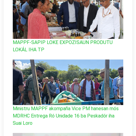
MAPPF-SAPIP LOKE EXPOZISAUN PRODUTU
LOKÁL IHA TP
Ministru MAPPF akompaña Vice PM hanesan mós
MDRHC Entrega Ró Unidade 16 ba Peskadór iha
Suai Loro