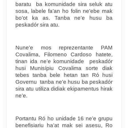
baratu ba komunidade sira seluk atu
sosa, labele fa’an ho folin ne’ebe mak
bo’ot ka as. Tanba ne’e husu ba
peskadór sira atu.
Nune’e mos reprezentante PAM
Covalima, Filomeno Cardoso hatete,
tinan ida ne’e komunidade peskadór
husi Munisípiu Covalima sorte diak
tebes tanba bele hetan tan Ró husi
Governu tanba ne’e husu ba peskadór
sira atu utiliza didiak ekipamentus hirak
ne’e.
Portantu Ró ho unidade 16 ne’e grupu
benefisiariu ha’at mak sei asesu, Ro